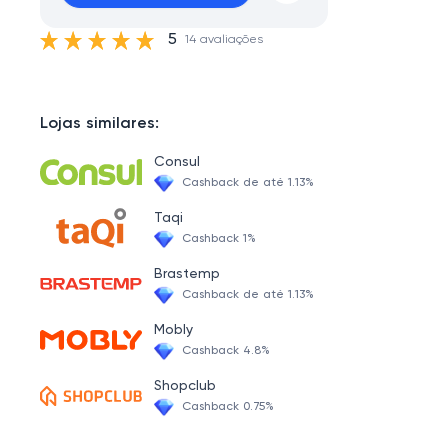
5
14 avaliações
Lojas similares:
Consul
Cashback de até 1.13%
Taqi
Cashback 1%
Brastemp
Cashback de até 1.13%
Mobly
Cashback 4.8%
Shopclub
Cashback 0.75%