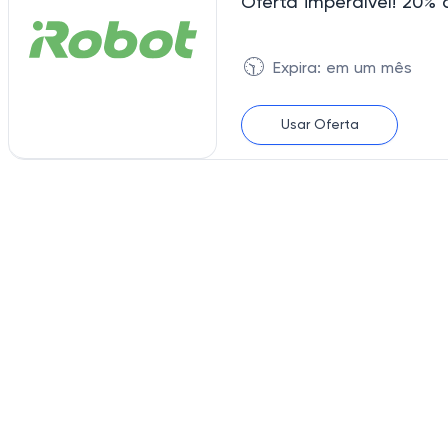
Oferta imperdível! 20% 
🕥
Expira: em um mês
Usar Oferta