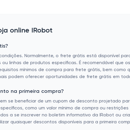
a online IRobot
tis?
condições. Normalmente, o frete grátis está disponível par
u linhas de produtos específicas. É recomendável que os cl
equisitos mínimos de compra para frete grátis, bem como 
onais podem oferecer oportunidades de frete grátis em to
onto na primeira compra?
m se beneficiar de um cupom de desconto projetado para i
específicos, como um valor mínimo de compra ou restriçõe
vados a se inscrever no boletim informativo da IRobot ou c
izar quaisquer descontos disponíveis para a primeira comp