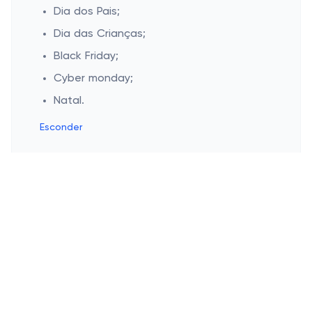
Dia dos Pais;
Dia das Crianças;
Black Friday;
Cyber monday;
Natal.
Esconder
Cashbe
Política de Privacidade
Campanhas populares
Termos de Uso
Quem Somos
Eletrônicos
Lojas populares
Roupas