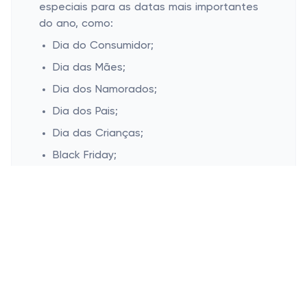
especiais para as datas mais importantes
do ano, como:
Dia do Consumidor;
Dia das Mães;
Dia dos Namorados;
Dia dos Pais;
Dia das Crianças;
Black Friday;
Cyber monday;
Natal.
Não perca as incríveis economias
disponíveis no Looke! Com nossos cupons
atraentes, opções de frete grátis e
descontos exclusivos, você pode desfrutar
de uma experiência de compra perfeita e
ao mesmo tempo obter as melhores