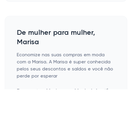
De mulher para mulher,
Marisa
Economize nas suas compras em moda
com a Marisa. A Marisa é super conhecida
pelos seus descontos e saldos e você não
perde por esperar
Descontos Marisa em Moda Infantil e
Feminina
Com cupom Marisa ficar dentro da moda é
fácil e cabe no seu bolso. Aproveite os
super descontos e ofertas disponíveis para
Moda Infantil, Feminina e muito mais