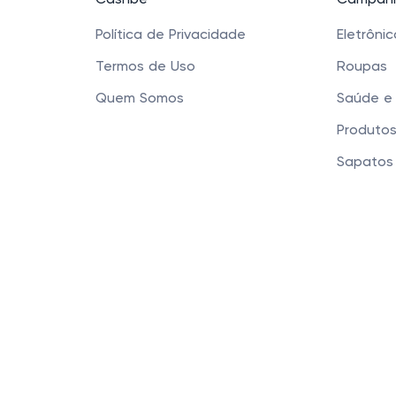
Cashbe
Campanh
Política de Privacidade
Eletrôni
Termos de Uso
Roupas
Quem Somos
Saúde e
Produtos
Sapatos 
Acessóri
Cashbe LTDA - Rua
Este site usa cookies para garantir