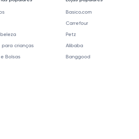
as populares
Lojas populares
cos
Basico.com
Carrefour
 beleza
Petz
 para crianças
Alibaba
e Bolsas
Banggood
os
Carrefour Mercado
 Funchal 411 Sala 51, Vila Olimpia, São Paulo, SP 04551-0
 que você tenha a melhor experiência. Ao continua
Privacidade
.