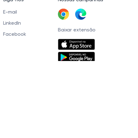
Siga-nos
Nossas campanhas
E-mail
LinkedIn
Baixar extensão
Facebook
60 Tel. +5511945093539 © 2021 — 2026. Cashbe
r, você concorda com nossa
Política de