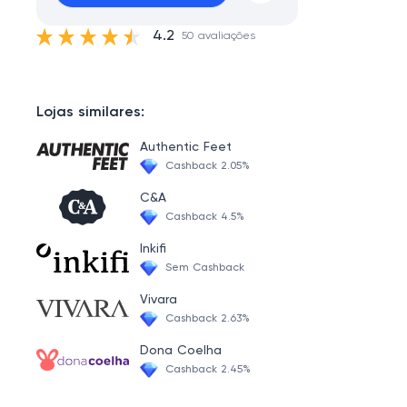
4.2
50 avaliações
Lojas similares:
Authentic Feet
Cashback 2.05%
C&A
Cashback 4.5%
Inkifi
Sem Cashback
Vivara
Cashback 2.63%
Dona Coelha
Cashback 2.45%