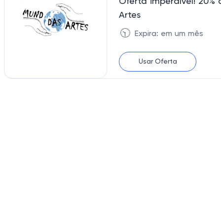
Oferta imperdível! 20%
Artes
🕥
Expira: em um mês
Usar Oferta