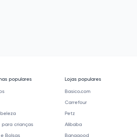
as populares
Lojas populares
cos
Basico.com
Carrefour
 beleza
Petz
 para crianças
Alibaba
e Bolsas
Banggood