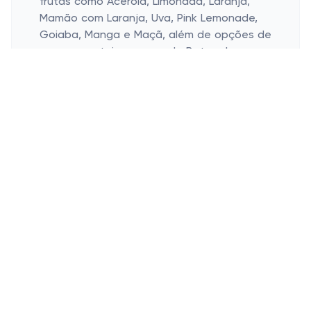
frutas como Acerola, Limonada, Laranja,
Mamão com Laranja, Uva, Pink Lemonade,
Goiaba, Manga e Maçã, além de opções de
sucos vegetais, como o de Beterraba e o
Limão Veggie.
Uma das vantagens de escolher os sucos
naturais da Natural One é a variedade de
tamanhos disponíveis, que incluem garrafas
recicláveis de 180 ml, 300 ml, 900 ml, 1,5 l e
2 l. Essa variedade permite que os clientes
escolham entre beber sozinho ou
compartilhar com a família e amigos. A
garrafa menor é perfeita para levar na
bolsa ou mochila, enquanto a garrafa de 2
litros é ideal para ocasiões especiais com
amigos e familiares.
Cupons de desconto Natural One