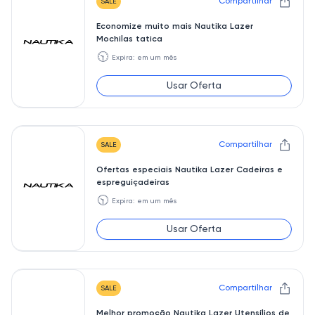
Compartilhar
SALE
Economize muito mais Nautika Lazer
Mochilas tatica
🕥
Expira: em um mês
Usar Oferta
Compartilhar
SALE
Ofertas especiais Nautika Lazer Cadeiras e
espreguiçadeiras
🕥
Expira: em um mês
Usar Oferta
Compartilhar
SALE
Melhor promoção Nautika Lazer Utensílios de