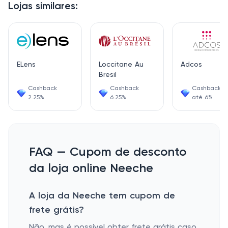
Lojas similares:
ELens
Loccitane Au
Adcos
Bresil
Cashback
Cashback
Cashback d
2.25%
6.25%
até 6%
FAQ — Cupom de desconto
da loja online Neeche
A loja da Neeche tem cupom de
frete grátis?
Não, mas é possível obter frete grátis caso