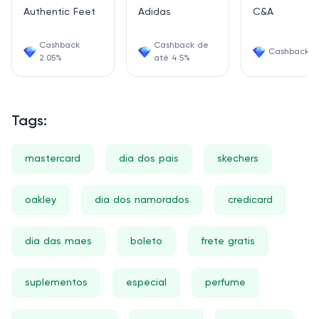
Authentic Feet
Adidas
C&A
Cashback
Cashback de
Cashback 4
2.05%
até 4.5%
Tags:
mastercard
dia dos pais
skechers
oakley
dia dos namorados
credicard
dia das maes
boleto
frete gratis
suplementos
especial
perfume