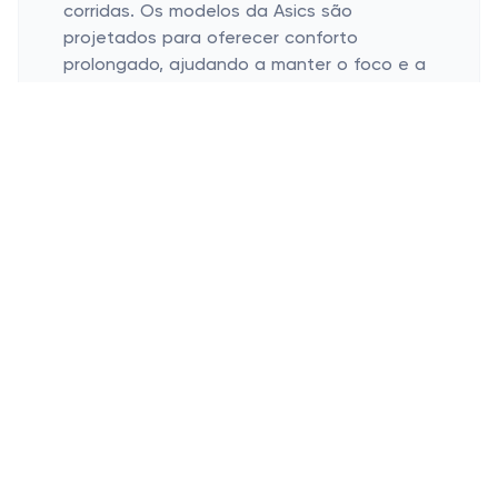
corridas. Os modelos da Asics são
projetados para oferecer conforto
prolongado, ajudando a manter o foco e a
motivação desde a primeira passada até a
linha de chegada.
Roupas Esportivas Asics: Estilo e
Desempenho
Tecidos tecnológicos
Conforto e ajuste perfeito
Variedade de peças
As roupas esportivas Asics são feitas com
tecidos tecnológicos que ajudam a manter
a temperatura do corpo regulada, mesmo
durante atividades intensas. O uso de
materiais que promovem a evaporação do
suor é essencial para qualquer atleta, seja