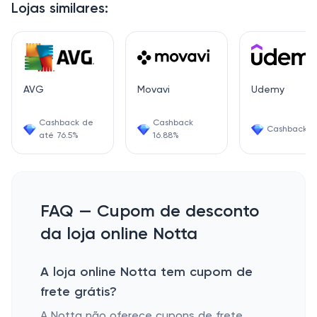
Lojas similares:
AVG
Movavi
Udemy
Cashback de
Cashback
Cashback 6
até 76.5%
16.88%
FAQ — Cupom de desconto
da loja online Notta
A loja online Notta tem cupom de
frete grátis?
A Notta não oferece cupons de frete