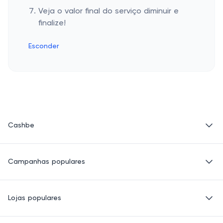
Veja o valor final do serviço diminuir e
finalize!
Esconder
Cashbe
Política de Privacidade
Campanhas populares
Termos de Uso
Quem Somos
Eletrônicos
Lojas populares
Roupas
Saúde e beleza
Basico.com