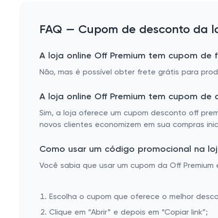
acessíveis, com uma grande seleção
de produtos e uma experiência de
FAQ — Cupom de desconto da lo
compra fácil e conveniente.
A loja online Off Premium tem cupom de f
Não, mas é possível obter frete grátis para p
A loja online Off Premium tem cupom de
Sim, a loja oferece um cupom desconto off pr
novos clientes economizem em sua compras inicia
Como usar um código promocional na loja
Você sabia que usar um cupom da Off Premium é 
Escolha o cupom que oferece o melhor desc
Clique em “Abrir” e depois em “Copiar link”;