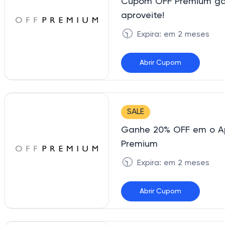
Cupom OFF Premium gar
aproveite!
🕥
Expira: em 2 meses
Abrir Cupom
WELCOME
SALE
Ganhe 20% OFF em o A
Premium
🕥
Expira: em 2 meses
Abrir Cupom
VEMPROAPP