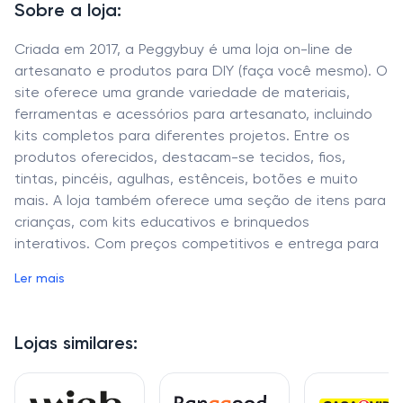
Sobre a loja:
Criada em 2017, a Peggybuy é uma loja on-line de
artesanato e produtos para DIY (faça você mesmo). O
site oferece uma grande variedade de materiais,
ferramentas e acessórios para artesanato, incluindo
kits completos para diferentes projetos. Entre os
produtos oferecidos, destacam-se tecidos, fios,
tintas, pincéis, agulhas, estênceis, botões e muito
mais. A loja também oferece uma seção de itens para
crianças, com kits educativos e brinquedos
interativos. Com preços competitivos e entrega para
todo o Brasil, a Peggybuy é uma excelente opção
Ler mais
para quem quer se aventurar no mundo do
artesanato e DIY.
Lojas similares: