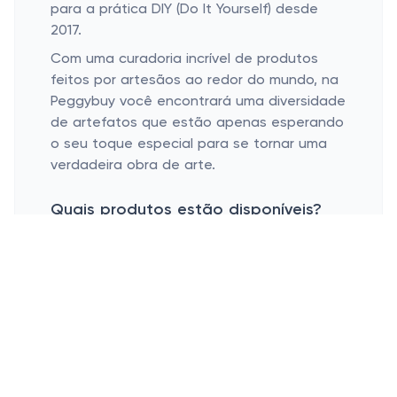
para a prática DIY (Do It Yourself) desde
2017.
Com uma curadoria incrível de produtos
feitos por artesãos ao redor do mundo, na
Peggybuy você encontrará uma diversidade
de artefatos que estão apenas esperando
o seu toque especial para se tornar uma
verdadeira obra de arte.
Quais produtos estão disponíveis?
Um verdadeiro universo de pintura de
diamantes está à sua espera na Peggybuy.
Você poderá encontrar vários tipos de
produto, como:
Quadros
O formato mais tradicional de todos no