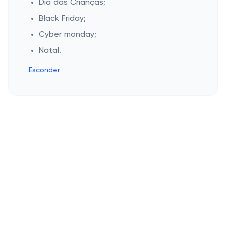
Dia das Crianças;
Black Friday;
Cyber monday;
Natal.
Esconder
Cashbe
Política de Privacidade
Campanhas populares
Termos de Uso
Quem Somos
Eletrônicos
Lojas populares
Roupas
Saúde e beleza
Basico.com