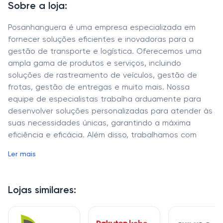
Sobre a loja:
Posanhanguera é uma empresa especializada em
fornecer soluções eficientes e inovadoras para a
gestão de transporte e logística. Oferecemos uma
ampla gama de produtos e serviços, incluindo
soluções de rastreamento de veículos, gestão de
frotas, gestão de entregas e muito mais. Nossa
equipe de especialistas trabalha arduamente para
desenvolver soluções personalizadas para atender às
suas necessidades únicas, garantindo a máxima
eficiência e eficácia. Além disso, trabalhamos com
suporte 24 horas por dia, 7 dias por semana,
Ler mais
garantindo que você tenha acesso à informação e
aos recursos de que precisa a qualquer momento. Se
você está procurando por soluções eficientes e
Lojas similares:
inovadoras para a gestão de transporte e logística,
escolha Posanhanguera hoje mesmo!