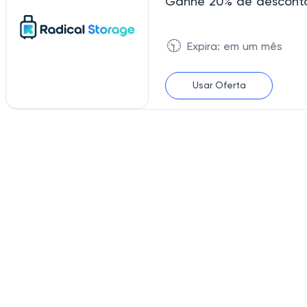
Ganhe 20% de desconto
🕥
Expira: em um mês
Usar Oferta