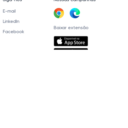
Siga-nos
Nossas campanhas
E-mail
LinkedIn
Baixar extensão
Facebook
60 Tel. +5511945093539 © 2021 — 2026. Cashbe
r, você concorda com nossa
Política de