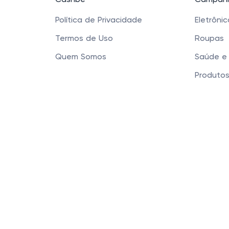
Cashbe
Campanh
Política de Privacidade
Eletrôni
Termos de Uso
Roupas
Quem Somos
Saúde e
Produtos
Sapatos 
Acessóri
Cashbe LTDA - Rua
Este site usa cookies para garantir