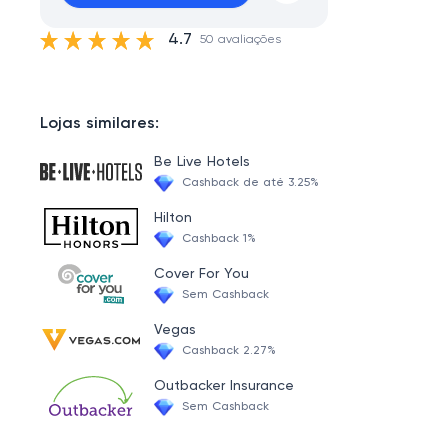
4.7
50 avaliações
Lojas similares:
Be Live Hotels
Cashback de até 3.25%
Hilton
Cashback 1%
Cover For You
Sem Cashback
Vegas
Cashback 2.27%
Outbacker Insurance
Sem Cashback