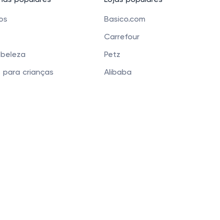
as populares
Lojas populares
cos
Basico.com
Carrefour
 beleza
Petz
 para crianças
Alibaba
e Bolsas
Banggood
os
Carrefour Mercado
 Funchal 411 Sala 51, Vila Olimpia, São Paulo, SP 04551-0
 que você tenha a melhor experiência. Ao continua
Privacidade
.