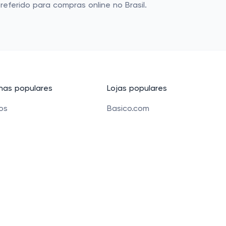
eferido para compras online no Brasil.
as populares
Lojas populares
cos
Basico.com
Carrefour
 beleza
Petz
 para crianças
Alibaba
e Bolsas
Banggood
os
Carrefour Mercado