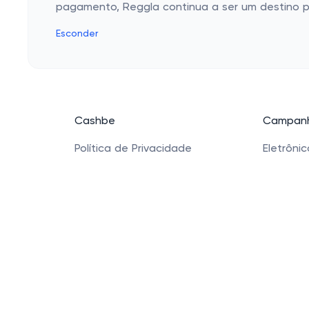
pagamento, Reggla continua a ser um destino pr
Esconder
Cashbe
Campanh
Política de Privacidade
Eletrôni
Termos de Uso
Roupas
Quem Somos
Saúde e
Produtos
Sapatos 
Acessóri