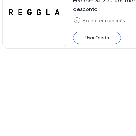
Economize 20% em todo
desconto
🕥
Expira: em um mês
Usar Oferta