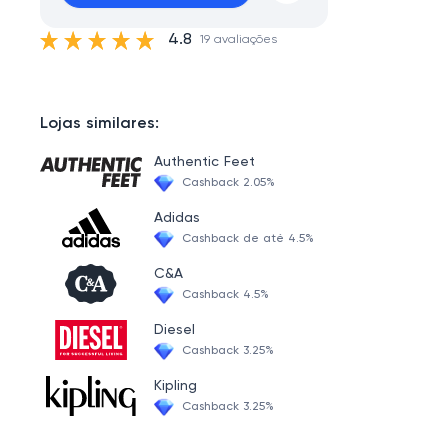
4.8
19 avaliações
Lojas similares:
Authentic Feet
Cashback 2.05%
Adidas
Cashback de até 4.5%
C&A
Cashback 4.5%
Diesel
Cashback 3.25%
Kipling
Cashback 3.25%