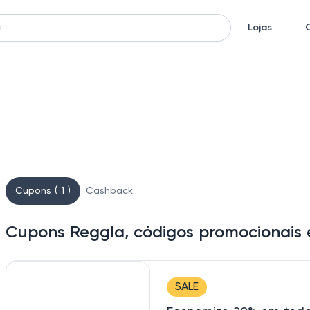
Lojas
Cupons ( 1 )
Cashback
Cupons Reggla, códigos promocionais 
SALE