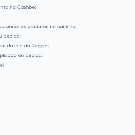
onto na Cashbe;
dicionar os produtos no carrinho;
u pedido;
m da loja da Reggla;
aplicado ao pedido;
e!