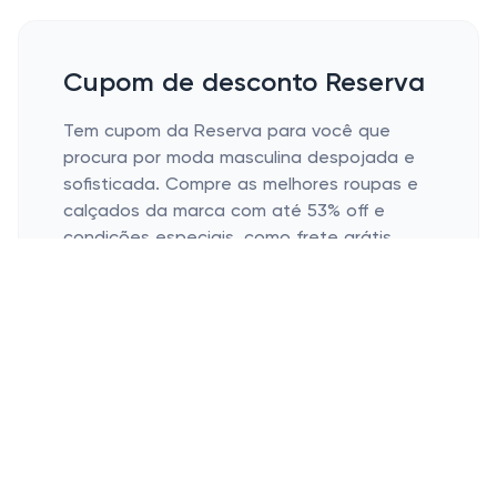
Cupom de desconto Reserva
Tem cupom da Reserva para você que
procura por moda masculina despojada e
sofisticada. Compre as melhores roupas e
calçados da marca com até 53% off e
condições especiais, como frete grátis
acima de R$ 599 e desconto progressivo
em produtos selecionados. Tem também
aquele descontinho logo na primeira
compra, então aproveite os cupons e
renove seu guarda-roupa agora mesmo!
Como usar o cupom de desconto
Reserva?
Veja como usar o cupom de desconto na