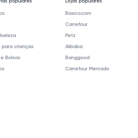
as populares
Lojas populares
cos
Basico.com
Carrefour
 beleza
Petz
 para crianças
Alibaba
e Bolsas
Banggood
os
Carrefour Mercado
 Funchal 411 Sala 51, Vila Olimpia, São Paulo, SP 04551-0
 que você tenha a melhor experiência. Ao continua
Privacidade
.