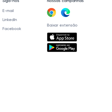
Siga-nos
Nossas campanhas
E-mail
LinkedIn
Baixar extensão
Facebook
60 Tel. +5511945093539 © 2021 — 2026. Cashbe
r, você concorda com nossa
Política de