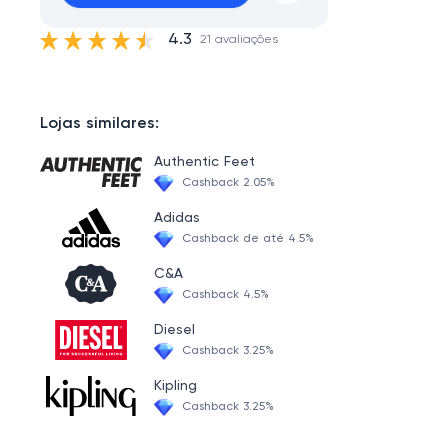
4.3
21 avaliações
Lojas similares:
Authentic Feet
Cashback 2.05%
Adidas
Cashback de até 4.5%
C&A
Cashback 4.5%
Diesel
Cashback 3.25%
Kipling
Cashback 3.25%