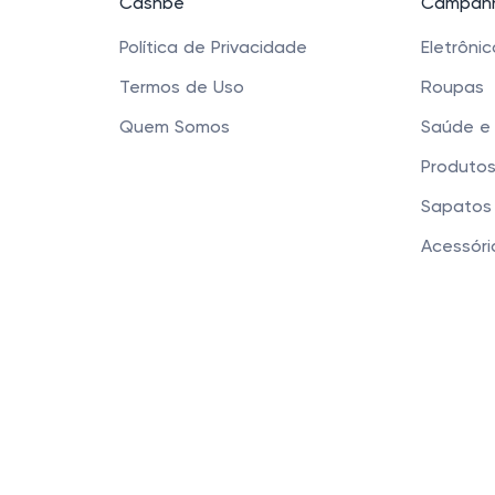
Cashbe
Campanh
Política de Privacidade
Eletrôni
Termos de Uso
Roupas
Quem Somos
Saúde e
Produtos
Sapatos 
Acessóri
Cashbe LTDA - Rua
Este site usa cookies para garantir