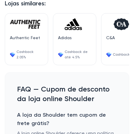
Lojas similares:
Authentic Feet
Adidas
C&A
Cashback
Cashback de
Cashback 4
2.05%
até 4.5%
FAQ — Cupom de desconto
da loja online Shoulder
A loja da Shoulder tem cupom de
frete grátis?
A loja online Shoulder oferece uma política