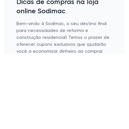
Dicas de compras na loja
online Sodimac
Bem-vindo à Sodimac, o seu destino final
para necessidades de reforma e
construção residencial! Temos o prazer de
oferecer cupons exclusivos que ajudarão
você a economizar dinheiro ao comprar
produtos de alta qualidade. Descubra
como você pode aproveitar ao máximo sua
experiência de compra com nossas
fantásticas promoções.
Posso usar um cupom de desconto
Sodimac e receber cashback ao
mesmo tempo?
Sim! Só com a Cashbe você encontra um
cupom Sodimac que pode ser usado junto