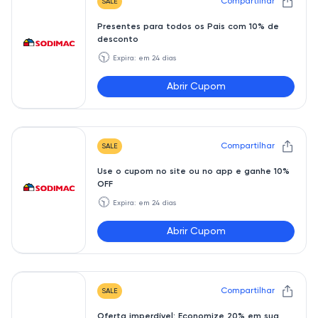
Compartilhar
SALE
Presentes para todos os Pais com 10% de
desconto
🕥
Expira: em 24 dias
Abrir Cupom
PAI10
Compartilhar
SALE
Use o cupom no site ou no app e ganhe 10%
OFF
🕥
Expira: em 24 dias
Abrir Cupom
GANHE10
Compartilhar
SALE
Oferta imperdível: Economize 20% em sua