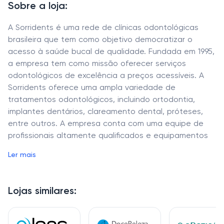
Sobre a loja:
A Sorridents é uma rede de clínicas odontológicas
brasileira que tem como objetivo democratizar o
acesso à saúde bucal de qualidade. Fundada em 1995,
a empresa tem como missão oferecer serviços
odontológicos de excelência a preços acessíveis. A
Sorridents oferece uma ampla variedade de
tratamentos odontológicos, incluindo ortodontia,
implantes dentários, clareamento dental, próteses,
entre outros. A empresa conta com uma equipe de
profissionais altamente qualificados e equipamentos
modernos para garantir a excelência em cada
Ler mais
atendimento. Além disso, a Sorridents se preocupa em
oferecer um atendimento humanizado e acolhedor a
seus pacientes, buscando criar um ambiente de
Lojas similares:
confiança e conforto.