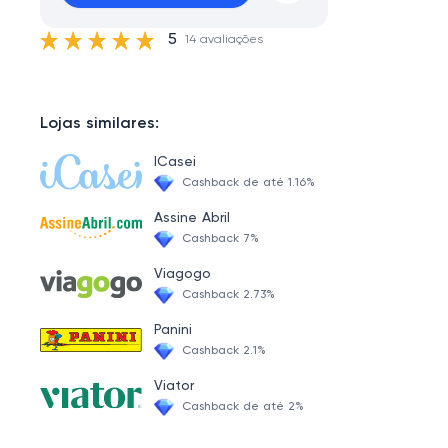
5
14 avaliações
Lojas similares:
ICasei
Cashback de até 1.16%
Assine Abril
Cashback 7%
Viagogo
Cashback 2.73%
Panini
Cashback 2.1%
Viator
Cashback de até 2%