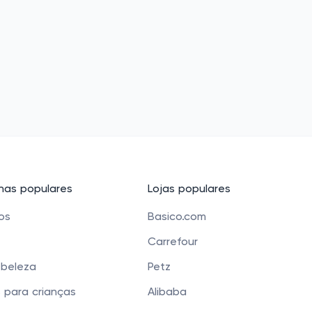
as populares
Lojas populares
cos
Basico.com
Carrefour
 beleza
Petz
 para crianças
Alibaba