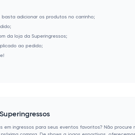
 basta adicionar os produtos no carrinho;
dido;
m da loja da Superingressos;
aplicado ao pedido;
e!
 Superingressos
eis em ingressos para seus eventos favoritos? Não procure
 próxima compra. De shows a jogos esportivos, oferecemos