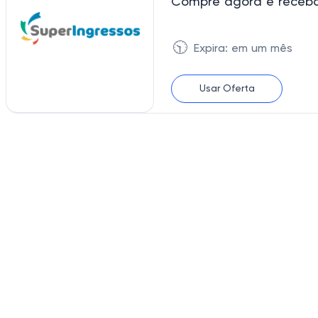
Compre agora e receba 
🕥
Expira: em um mês
Usar Oferta