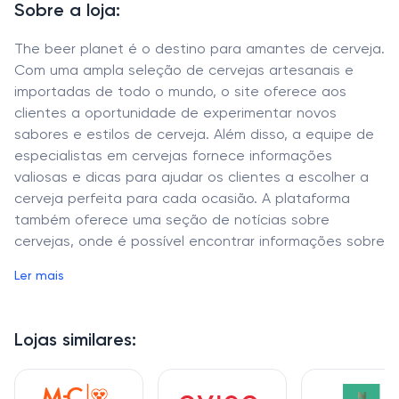
Sobre a loja:
The beer planet é o destino para amantes de cerveja.
Com uma ampla seleção de cervejas artesanais e
importadas de todo o mundo, o site oferece aos
clientes a oportunidade de experimentar novos
sabores e estilos de cerveja. Além disso, a equipe de
especialistas em cervejas fornece informações
valiosas e dicas para ajudar os clientes a escolher a
cerveja perfeita para cada ocasião. A plataforma
também oferece uma seção de notícias sobre
cervejas, onde é possível encontrar informações sobre
novos lançamentos, tendências e eventos cervejeiros.
Ler mais
O design intuitivo e moderno da loja virtual torna a
navegação pelo site uma experiência fácil e
agradável. Visite The beer planet e experimente uma
Lojas similares:
ampla seleção de cervejas artesanais e importadas.