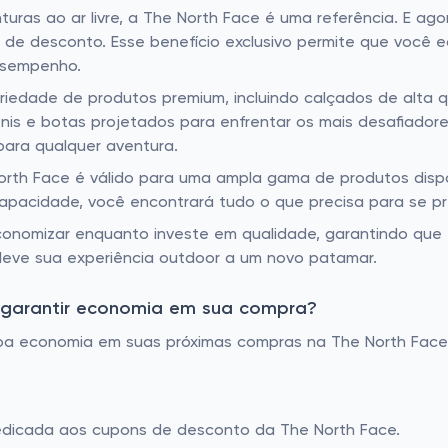
uras ao ar livre, a The North Face é uma referência. E ag
 de desconto. Esse benefício exclusivo permite que você 
esempenho.
edade de produtos premium, incluindo calçados de alta qu
ênis e botas projetados para enfrentar os mais desafiadore
para qualquer aventura.
th Face é válido para uma ampla gama de produtos dispon
capacidade, você encontrará tudo o que precisa para se p
onomizar enquanto investe em qualidade, garantindo que e
leve sua experiência outdoor a um novo patamar.
 garantir economia em sua compra?
 boa economia em suas próximas compras na The North Face.
edicada aos cupons de desconto da The North Face.