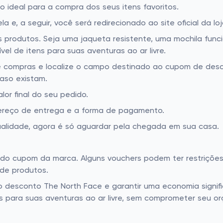
no ideal para a compra dos seus itens favoritos.
 e, a seguir, você será redirecionado ao site oficial da lo
produtos. Seja uma jaqueta resistente, uma mochila funci
el de itens para suas aventuras ao ar livre.
 de compras e localize o campo destinado ao cupom de desc
caso existam.
r final do seu pedido.
ereço de entrega e a forma de pagamento.
ualidade, agora é só aguardar pela chegada em sua casa.
es do cupom da marca. Alguns vouchers podem ter restriçõe
de produtos.
 desconto The North Face e garantir uma economia signifi
s para suas aventuras ao ar livre, sem comprometer seu o