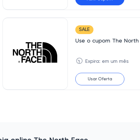
BEMVINDO
SALE
Use o cupom The North
🕥
Expira: em um mês
Usar Oferta