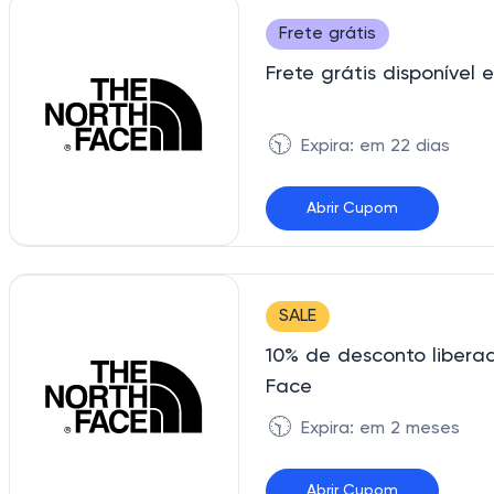
Frete grátis
Frete grátis disponíve
🕥
Expira: em 22 dias
Abrir Cupom
BEMVINDOTF
SALE
10% de desconto libera
Face
🕥
Expira: em 2 meses
Abrir Cupom