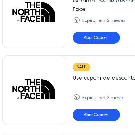
Garanta 15% de descon
Face
🕥
Expira: em 5 meses
Abrir Cupom
VANLIFE15
SALE
Use cupom de desconto 
🕥
Expira: em 2 meses
Abrir Cupom
TNF10