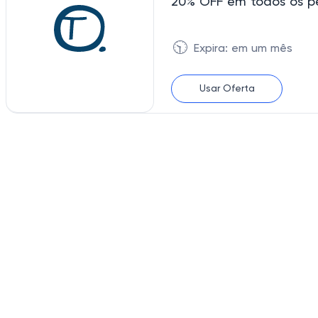
20% OFF em todos os p
🕥
Expira: em um mês
Usar Oferta