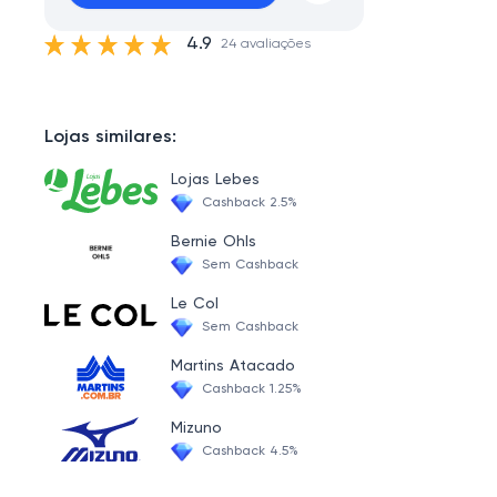
4.9
24 avaliações
Lojas similares:
Lojas Lebes
Cashback 2.5%
Bernie Ohls
Sem Cashback
Le Col
Sem Cashback
Martins Atacado
Cashback 1.25%
Mizuno
Cashback 4.5%