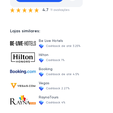
4.7
11 avaliações
Lojas similares:
Be Live Hotels
Cashback de até 3.25%
Hilton
Cashback 1%
Booking
Cashback de até 4.5%
Vegas
Cashback 2.27%
RaynaTours
Cashback 4%