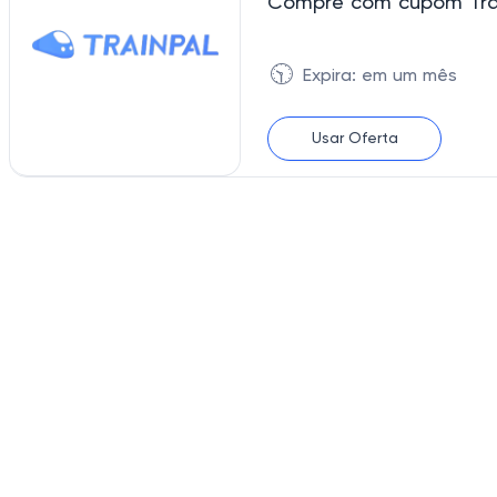
Compre com cupom Trai
🕥
Expira: em um mês
Usar Oferta