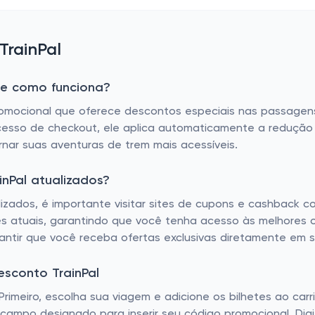
TrainPal
 e como funciona?
omocional que oferece descontos especiais nas passagens
cesso de checkout, ele aplica automaticamente a redução
ornar suas aventuras de trem mais acessíveis.
nPal atualizados?
lizados, é importante visitar sites de cupons e cashback c
atuais, garantindo que você tenha acesso às melhores of
antir que você receba ofertas exclusivas diretamente em s
sconto TrainPal
rimeiro, escolha sua viagem e adicione os bilhetes ao carr
ampo designado para inserir seu código promocional. Digi