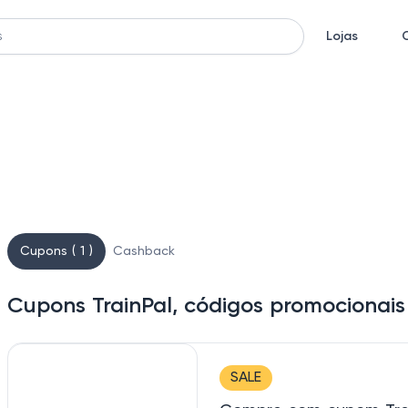
Lojas
Cupons ( 1 )
Cashback
Cupons TrainPal, códigos promocionai
SALE