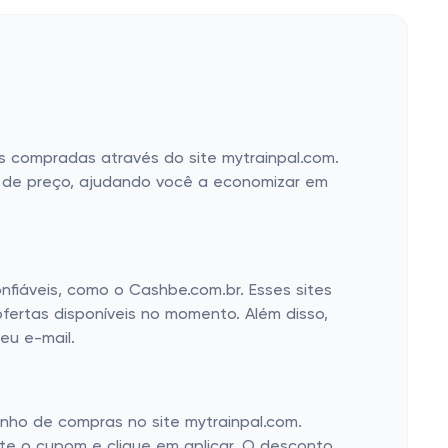
 compradas através do site mytrainpal.com.
 de preço, ajudando você a economizar em
onfiáveis, como o Cashbe.com.br. Esses sites
ertas disponíveis no momento. Além disso,
eu e-mail.
inho de compras no site mytrainpal.com.
te o cupom e clique em aplicar. O desconto