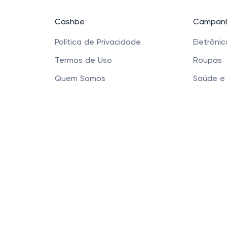
Cashbe
Campanh
Política de Privacidade
Eletrôni
Termos de Uso
Roupas
Quem Somos
Saúde e
Produtos
Sapatos 
Acessóri
Cashbe LTDA - Rua
Este site usa cookies para garantir