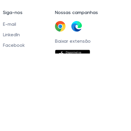
Siga-nos
Nossas campanhas
E-mail
LinkedIn
Baixar extensão
Facebook
60 Tel. +5511945093539 © 2021 — 2026. Cashbe
r, você concorda com nossa
Política de