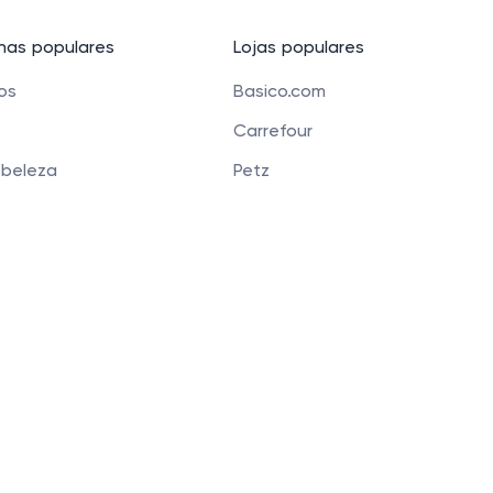
as populares
Lojas populares
cos
Basico.com
Carrefour
 beleza
Petz
 para crianças
Alibaba
e Bolsas
Banggood
os
Carrefour Mercado
 Funchal 411 Sala 51, Vila Olimpia, São Paulo, SP 04551-0
 que você tenha a melhor experiência. Ao continua
Privacidade
.