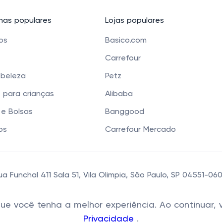
as populares
Lojas populares
cos
Basico.com
Carrefour
 beleza
Petz
 para crianças
Alibaba
e Bolsas
Banggood
os
Carrefour Mercado
 Funchal 411 Sala 51, Vila Olimpia, São Paulo, SP 04551-0
 que você tenha a melhor experiência. Ao continua
Privacidade
.