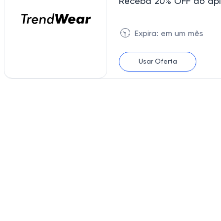
Receba 20% OFF ao apl
🕥
Expira: em um mês
Usar Oferta