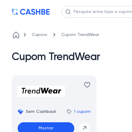
Cupons
Cupom TrendWear
Cupom TrendWear
Sem Cashback
1 cupom
Mostrar