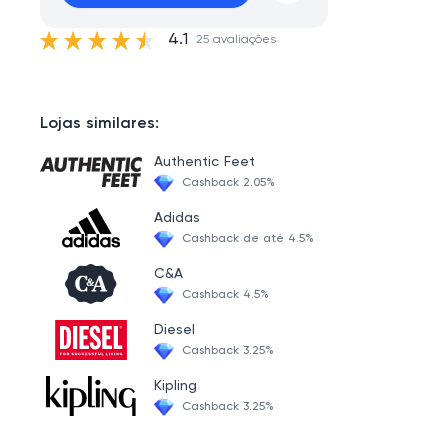
4.1
25 avaliações
Lojas similares:
Authentic Feet
Cashback 2.05%
Adidas
Cashback de até 4.5%
C&A
Cashback 4.5%
Diesel
Cashback 3.25%
Kipling
Cashback 3.25%