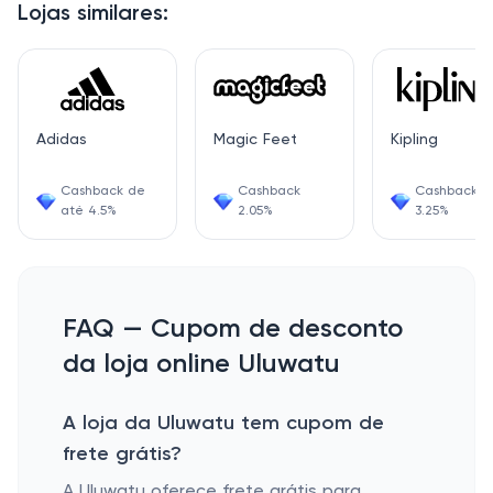
Lojas similares:
Adidas
Magic Feet
Kipling
Cashback de
Cashback
Cashback
até 4.5%
2.05%
3.25%
FAQ — Cupom de desconto
da loja online Uluwatu
A loja da Uluwatu tem cupom de
frete grátis?
A Uluwatu oferece frete grátis para