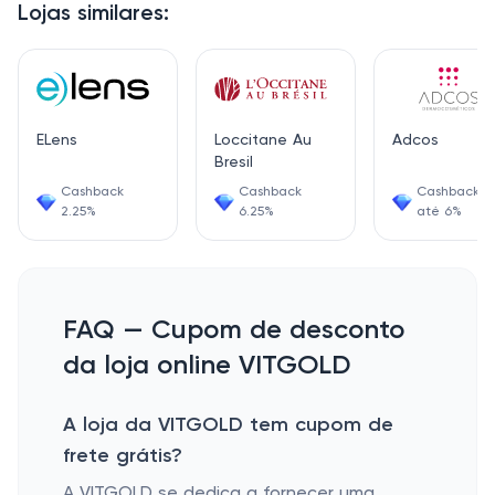
Lojas similares:
ELens
Loccitane Au
Adcos
Bresil
Cashback
Cashback
Cashback d
2.25%
6.25%
até 6%
FAQ — Cupom de desconto
da loja online VITGOLD
A loja da VITGOLD tem cupom de
frete grátis?
A VITGOLD se dedica a fornecer uma