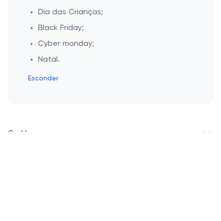
Dia das Crianças;
Black Friday;
Cyber monday;
Natal.
Esconder
Cashbe
Política de Privacidade
Campanhas populares
Termos de Uso
Quem Somos
Eletrônicos
Lojas populares
Roupas