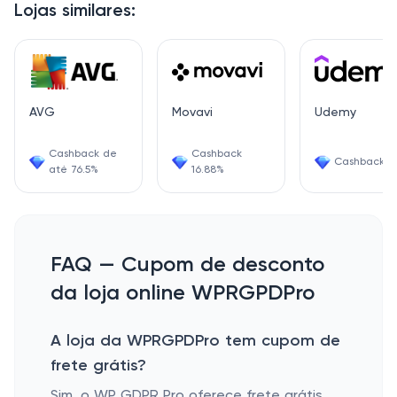
Lojas similares:
AVG
Movavi
Udemy
Cashback de
Cashback
Cashback 6
até 76.5%
16.88%
FAQ — Cupom de desconto
da loja online WPRGPDPro
A loja da WPRGPDPro tem cupom de
frete grátis?
Sim, o WP GDPR Pro oferece frete grátis