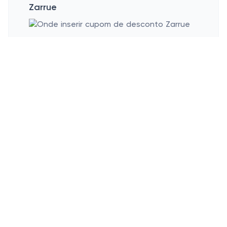
Zarrue
Esconder
Dicas de compras na loja
online Zarrue
Quer conseguir algumas ofertas incríveis
em Zarrue? Você está com sorte! Na Zarrue,
acreditamos em tornar sua experiência de
compra o mais agradável e acessível
possível. É por isso que temos o prazer de
oferecer cupons exclusivos que ajudarão