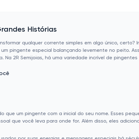
randes Histórias
sformar qualquer corrente simples em algo único, certo? 
om um pingente especial balançando levemente no peito. As
a. Na 2R Semijoias, há uma variedade incrível de pingentes
Você
 do que um pingente com a inicial do seu nome. Esses pequ
soal que você leva para onde for. Além disso, eles adicion
sados por suas energias e mensagens especiais há século