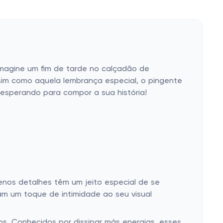
Imagine um fim de tarde no calçadão de
sim como aquela lembrança especial, o pingente
 esperando para compor a sua história!
enos detalhes têm um jeito especial de se
am um toque de intimidade ao seu visual
s. Conhecidos por dissipar más energias, esses