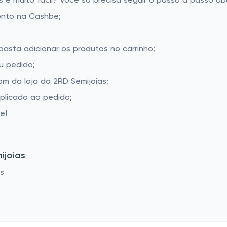
é muito fácil? Você só precisa seguir o passo a passo aba
onto na Cashbe;
basta adicionar os produtos no carrinho;
u pedido;
m da loja da 2RD Semijoias;
aplicado ao pedido;
e!
ijoias