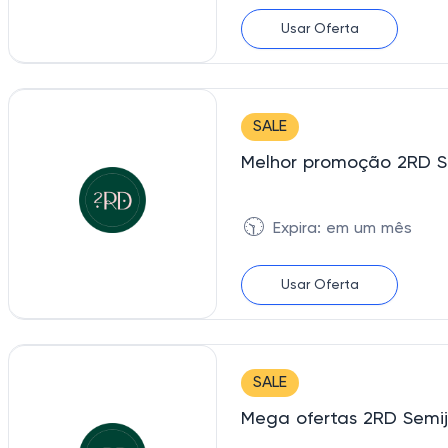
Usar Oferta
SALE
Melhor promoção 2RD Se
🕥
Expira: em um mês
Usar Oferta
SALE
Mega ofertas 2RD Semij