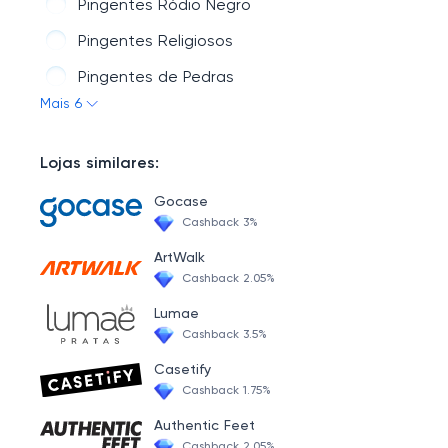
Pingentes Ródio Negro
Pingentes Religiosos
Pingentes de Pedras
Mais 6
Pingentes Ouro
Lojas similares:
Gocase
Cashback 3%
ArtWalk
Cashback 2.05%
Lumae
Cashback 3.5%
Casetify
Cashback 1.75%
Authentic Feet
Cashback 2.05%