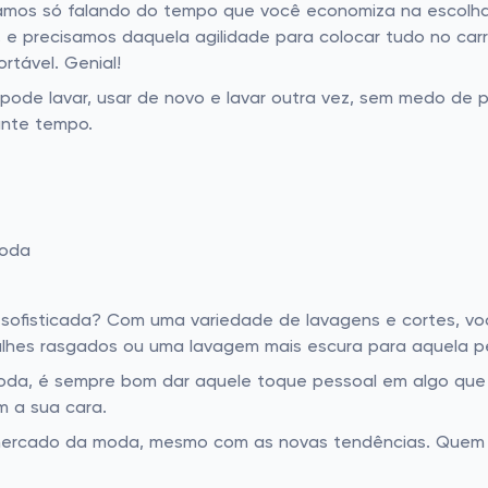
stamos só falando do tempo que você economiza na escolh
 precisamos daquela agilidade para colocar tudo no carri
rtável. Genial!
pode lavar, usar de novo e lavar outra vez, sem medo de 
ante tempo.
moda
sofisticada? Com uma variedade de lavagens e cortes, v
hes rasgados ou uma lavagem mais escura para aquela peg
da, é sempre bom dar aquele toque pessoal em algo que j
m a sua cara.
 mercado da moda, mesmo com as novas tendências. Quem