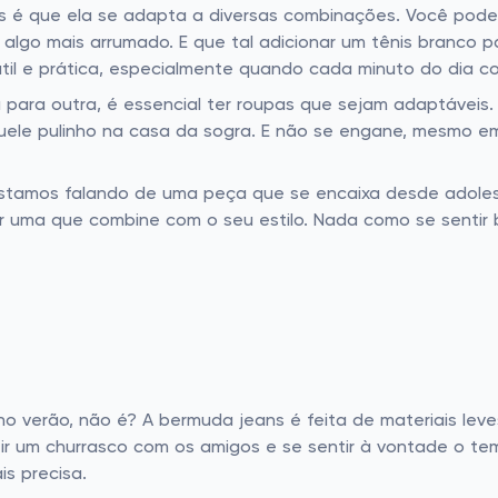
s é que ela se adapta a diversas combinações. Você pode
algo mais arrumado. E que tal adicionar um tênis branco 
til e prática, especialmente quando cada minuto do dia c
 para outra, é essencial ter roupas que sejam adaptáveis
ele pulinho na casa da sogra. E não se engane, mesmo em
 Estamos falando de uma peça que se encaixa desde adole
ar uma que combine com o seu estilo. Nada como se senti
 verão, não é? A bermuda jeans é feita de materiais leve
tir um churrasco com os amigos e se sentir à vontade o te
s precisa.