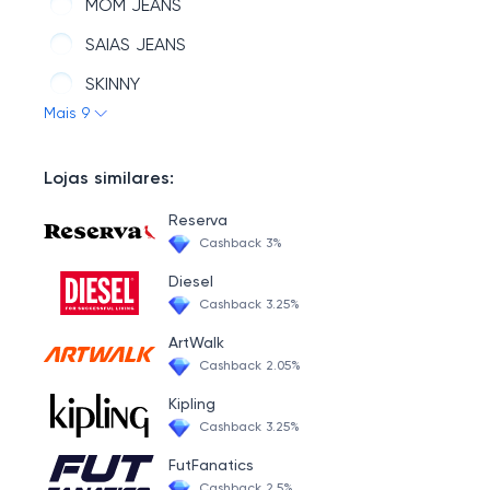
MOM JEANS
SAIAS JEANS
SKINNY
Mais 9
NÃO EXISTEM PRODUTOS NESSA CATEGORIA
BAGGY
Lojas similares:
CIGARRETE
Reserva
WIDE LEG
Cashback 3%
Diesel
Cashback 3.25%
ArtWalk
Cashback 2.05%
Kipling
Cashback 3.25%
FutFanatics
Cashback 2.5%