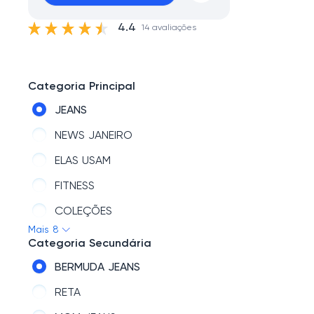
4.4
14 avaliações
Categoria Principal
JEANS
NEWS JANEIRO
ELAS USAM
FITNESS
COLEÇÕES
Mais 8
HITS
Categoria Secundária
ROUPAS
BERMUDA JEANS
SALE
RETA