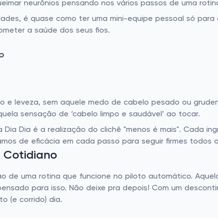
queimar neurônios pensando nos vários passos de uma rotin
ades, é quase como ter uma mini-equipe pessoal só para o
ometer a saúde dos seus fios.
o
ão e leveza, sem aquele medo de cabelo pesado ou gruden
uela sensação de ‘cabelo limpo e saudável’ ao tocar.
nha Dia Dia é a realização do clichê "menos é mais". Cada i
isamos de eficácia em cada passo para seguir firmes todos o
u Cotidiano
ção de uma rotina que funcione no piloto automático. Aque
 pensado para isso. Não deixe pra depois! Com um desconti
o (e corrido) dia.