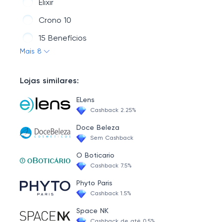
Elixir
Crono 10
15 Benefícios
Mais 8
Efeito liso
Acidificante
Lojas similares:
Acquaplex
ELens
Cashback 2.25%
Doce Beleza
Sem Cashback
O Boticario
Cashback 7.5%
Phyto Paris
Cashback 1.5%
Space NK
Cashback de até 0.5%