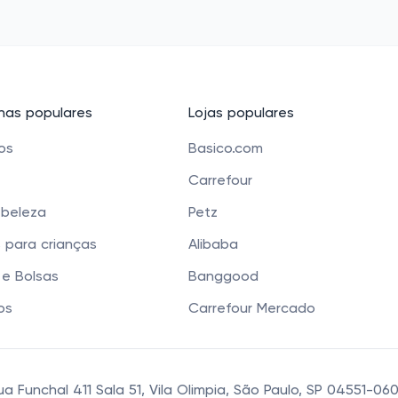
as populares
Lojas populares
cos
Basico.com
Carrefour
 beleza
Petz
 para crianças
Alibaba
e Bolsas
Banggood
os
Carrefour Mercado
 Funchal 411 Sala 51, Vila Olimpia, São Paulo, SP 04551-0