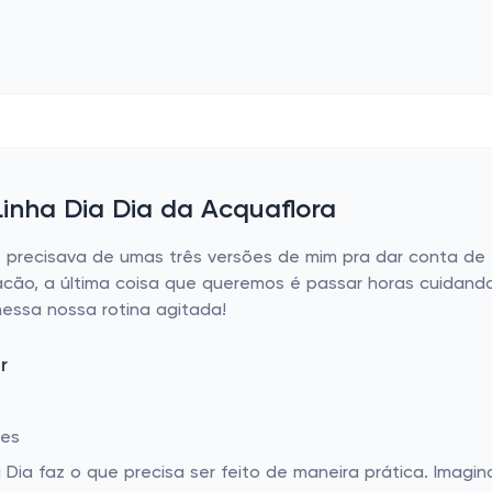
Linha Dia Dia da Acquaflora
precisava de umas três versões de mim pra dar conta de t
uracão, a última coisa que queremos é passar horas cuidando
essa nossa rotina agitada!
r
des
 Dia faz o que precisa ser feito de maneira prática. Imagin