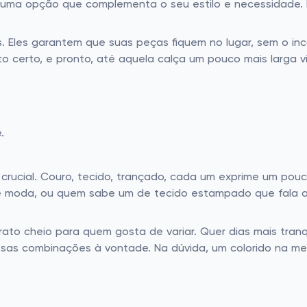
á uma opção que complementa o seu estilo e necessidade.
. Eles garantem que suas peças fiquem no lugar, sem o i
into certo, e pronto, até aquela calça um pouco mais larga
.
é crucial. Couro, tecido, trançado, cada um exprime um pou
de moda, ou quem sabe um de tecido estampado que fala al
prato cheio para quem gosta de variar. Quer dias mais tra
sas combinações à vontade. Na dúvida, um colorido na med