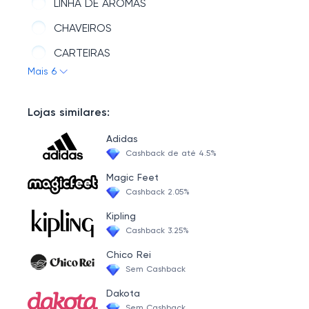
LINHA DE AROMAS
CHAVEIROS
CARTEIRAS
Mais 6
NECESSAIRES
Lojas similares:
Adidas
Cashback de até 4.5%
Magic Feet
Cashback 2.05%
Kipling
Cashback 3.25%
Chico Rei
Sem Cashback
Dakota
Sem Cashback