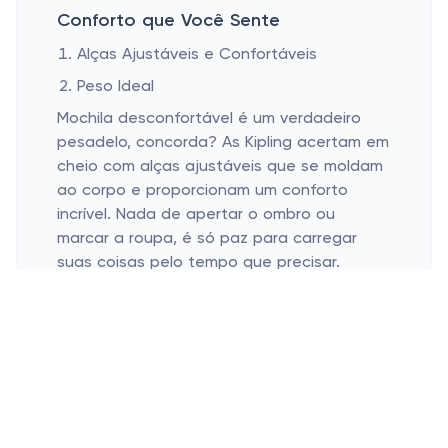
Conforto que Você Sente
Alças Ajustáveis e Confortáveis
Peso Ideal
Mochila desconfortável é um verdadeiro
pesadelo, concorda? As Kipling acertam em
cheio com alças ajustáveis que se moldam
ao corpo e proporcionam um conforto
incrível. Nada de apertar o ombro ou
marcar a roupa, é só paz para carregar
suas coisas pelo tempo que precisar.
Um outro detalhe interessante é o peso
das mochilas. São fabricadas em materiais
que proporcionam leveza sem abrir mão da
resistência. Isso faz toda a diferença ao
terminar o dia, quando o cansaço bate, e
você só quer relaxar.