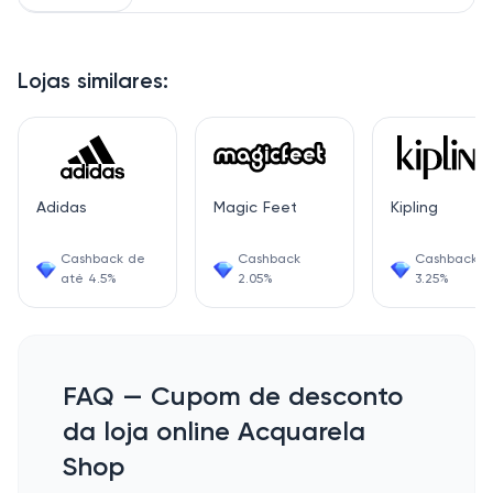
Lojas similares:
Adidas
Magic Feet
Kipling
Cashback de
Cashback
Cashback
até 4.5%
2.05%
3.25%
FAQ — Cupom de desconto
da loja online Acquarela
Shop