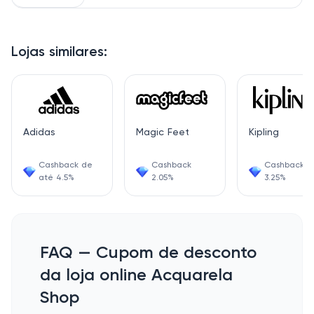
Lojas similares:
Adidas
Magic Feet
Kipling
Cashback de
Cashback
Cashback
até 4.5%
2.05%
3.25%
FAQ — Cupom de desconto
da loja online Acquarela
Shop