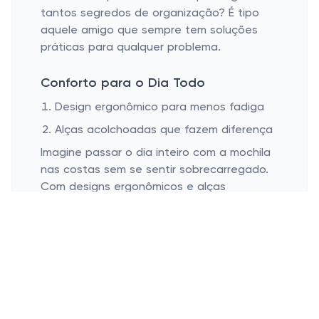
tantos segredos de organização? É tipo
aquele amigo que sempre tem soluções
práticas para qualquer problema.
Conforto para o Dia Todo
Design ergonômico para menos fadiga
Alças acolchoadas que fazem diferença
Imagine passar o dia inteiro com a mochila
nas costas sem se sentir sobrecarregado.
Com designs ergonômicos e alças
acolchoadas, as mochilas modernas foram
feitas para serem usadas sem causar
desconforto. A ideia é garantir que você
pode caminhar as longas distâncias ou
subir uma ladeira íngreme sem sentir que
está levando o mundo nas costas. Dizem
que as melhores mochilas fazem você