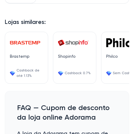
Lojas similares:
Brastemp
Shopinfo
Philco
Cashback de
Cashback 0.7%
Sem Cashb
até 1.13%
FAQ — Cupom de desconto
da loja online Adorama
A loja da Adorama tem cupom de