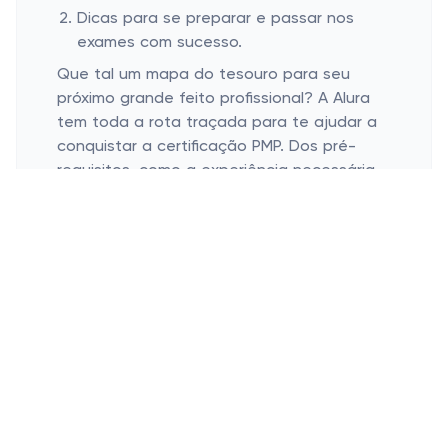
Dicas para se preparar e passar nos
exames com sucesso.
Que tal um mapa do tesouro para seu
próximo grande feito profissional? A Alura
tem toda a rota traçada para te ajudar a
conquistar a certificação PMP. Dos pré-
requisitos, como a experiência necessária,
até aquelas dicas de condução que só um
bom conhecedor sabe dar. Além disso,
aprender como gerenciar seu tempo e
estudar para o exame pode determinar se
você é o próximo expert em gestão. Vou te
contar um segredo: muita preparação e um
clique certeiro na direção certa são o
jeitinho brasileiro de alcançar essa
conquista.
Benefícios de Ser um CAPM