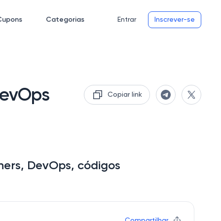
Cupons
Categorias
Entrar
Inscrever-se
DevOps
Copiar link
ners, DevOps, códigos
Compartilhar