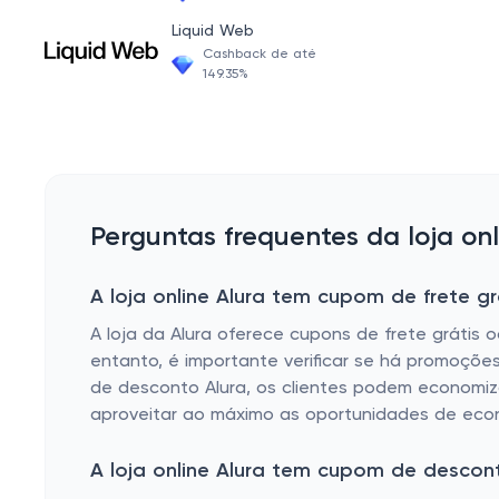
Cursos da Escola Linux, DevOps
Liquid Web
Cursos da Escola Redes, DevOps
Cashback de até
149.35%
Cursos da Escola Começando em DevOps, DevOps
Cursos da Escola Automação de processos, DevOps
Perguntas frequentes da loja onl
A loja online Alura tem cupom de frete gr
A loja da Alura oferece cupons de frete grátis
entanto, é importante verificar se há promoções
de desconto Alura, os clientes podem economizar
aproveitar ao máximo as oportunidades de eco
A loja online Alura tem cupom de descon