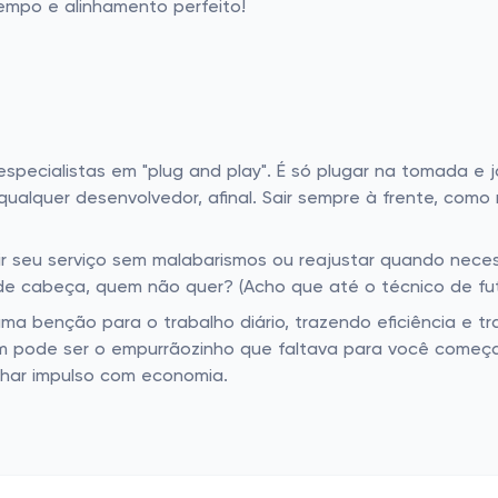
empo e alinhamento perfeito!
especialistas em "plug and play". É só plugar na tomada e
qualquer desenvolvedor, afinal. Sair sempre à frente, com
ir seu serviço sem malabarismos ou reajustar quando neces
 de cabeça, quem não quer? (Acho que até o técnico de fut
a benção para o trabalho diário, trazendo eficiência e tr
m pode ser o empurrãozinho que faltava para você começ
nhar impulso com economia.