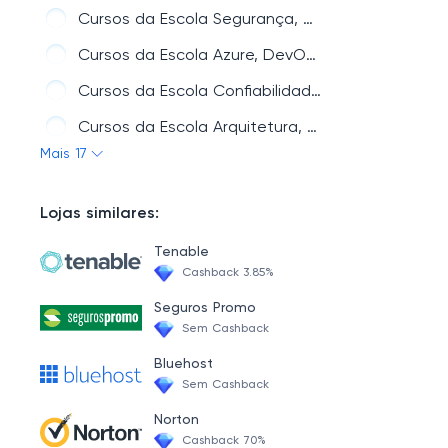
Cursos da Escola Segurança, DevOps
Cursos da Escola Azure, DevOps
Cursos da Escola Confiabilidade, DevOps
Cursos da Escola Arquitetura, DevOps
Mais 17
Cursos da Escola Infraestrutura como Código, DevOps
Cursos da Escola OCI, DevOps
Lojas similares:
Cursos da Escola Google Cloud Platform, DevOps
Tenable
Cursos da Escola AWS, DevOps
Cashback 3.85%
Cursos da Escola FinOps, DevOps
Seguros Promo
Sem Cashback
Cursos da Escola Builds, DevOps
Bluehost
Cursos da Escola Windows, DevOps
Sem Cashback
Cursos da Escola Mensageria/Streams, DevOps
Norton
Cashback 70%