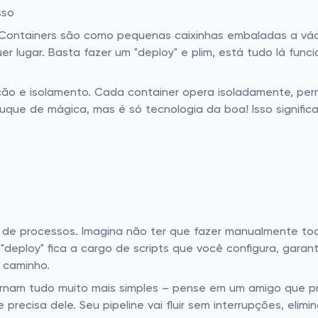
sso
". Containers são como pequenas caixinhas embaladas a vá
r lugar. Basta fazer um "deploy" e plim, está tudo lá fun
ão e isolamento. Cada container opera isoladamente, perm
ruque de mágica, mas é só tecnologia da boa! Isso signifi
o de processos. Imagina não ter que fazer manualmente t
 "deploy" fica a cargo de scripts que você configura, gara
 caminho.
ornam tudo muito mais simples – pense em um amigo que p
precisa dele. Seu pipeline vai fluir sem interrupções, el