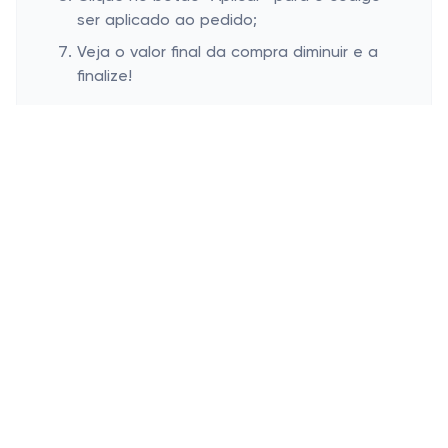
ser aplicado ao pedido;
Veja o valor final da compra diminuir e a
finalize!
Onde inserir cupom de desconto
Amor de Luxo
Esconder
Sensualidade em Alto Estilo: