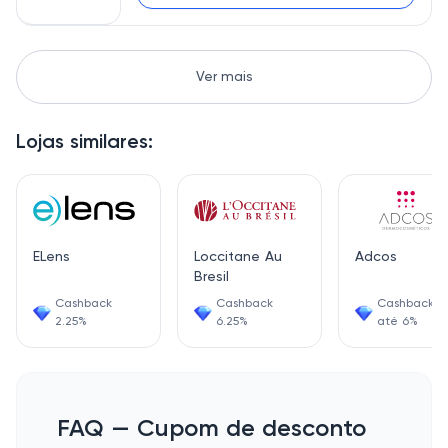
Ver mais
Lojas similares:
ELens
Loccitane Au
Adcos
Bresil
Cashback
Cashback
Cashback d
2.25%
6.25%
até 6%
FAQ — Cupom de desconto