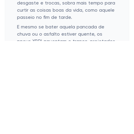
desgaste e trocas, sobra mais tempo para
curtir as coisas boas da vida, como aquele
passeio no fim de tarde.
E mesmo se bater aquela pancada de
chuva ou o asfalto estiver quente, os
pneus XBRI aguentam o tranco, projetados
para resistir até às condições mais difíceis.
Assim, você não precisa se preocupar
tanto com variáveis fora do seu controle.
Economia que Cabe no Bolso
Investimento inteligente para o carro e o
bolso
Menos visitas ao posto de gasolina
Ninguém quer torrar o dinheiro com pneus,
não é mesmo? Felizmente, ao optar pelo
jogo de 4 pneus XBRI, você está fazendo