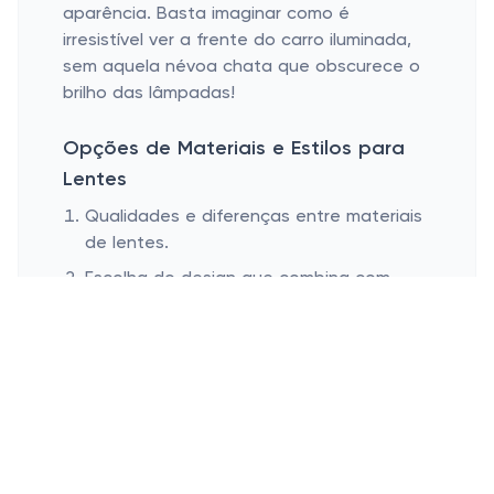
aparência. Basta imaginar como é
irresistível ver a frente do carro iluminada,
sem aquela névoa chata que obscurece o
brilho das lâmpadas!
Opções de Materiais e Estilos para
Lentes
Qualidades e diferenças entre materiais
de lentes.
Escolha do design que combina com
você.
Quando a gente fala em trocar as lentes
dos faróis, a escolha do material é crucial.
Plástico ou vidro? Essa dúvida é comum.
Lentes de plástico são leves e mais
resistentes a quebras em comparação com
as de vidro, passando forte nos testes