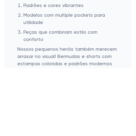
Padrões e cores vibrantes
Modelos com multiple pockets para
utilidade
Peças que combinam estilo com
conforto
Nossos pequenos heróis também merecem
arrasar no visual! Bermudas e shorts com
estampas coloridas e padrões modernos
são um charme — e tem coisa mais a cara
do verão? As cores vibrantes são como um
convite a explorar, brincar e se divertir.
Alguns modelos vêm com "multiple pockets"
que, além de um estilo despojado,
garantem um espacinho para guardar
pequenos tesouros encontrados nas
aventuras diárias. Tudo é pensado para
unir estilo ao conforto em cada passo