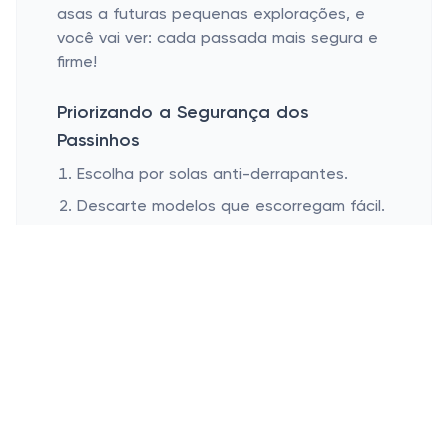
asas a futuras pequenas explorações, e
você vai ver: cada passada mais segura e
firme!
Priorizando a Segurança dos
Passinhos
Escolha por solas anti-derrapantes.
Descarte modelos que escorregam fácil.
Quer saber? Solado anti-derrapante é o
MVP dos passos infantes. Já bastam
quedas acidentais por aí, combinadas com
o aprendizado natural de andar. Solas que
prometem ficar estáveis mesmo na
superfície mais lisa economizam sustos e
cuidam do equilíbrio até daquele passinho
bambo.
Modelos que outros pais relatam favoritos