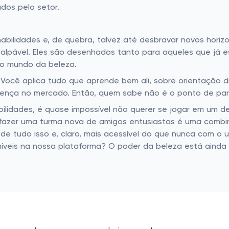
ados pelo setor.
bilidades e, de quebra, talvez até desbravar novos horizo
alpável. Eles são desenhados tanto para aqueles que já 
no mundo da beleza.
ocê aplica tudo que aprende bem ali, sobre orientação dire
erença no mercado. Então, quem sabe não é o ponto de part
bilidades, é quase impossível não querer se jogar em um d
da, fazer uma turma nova de amigos entusiastas é uma com
 de tudo isso e, claro, mais acessível do que nunca com o 
níveis na nossa plataforma? O poder da beleza está ainda