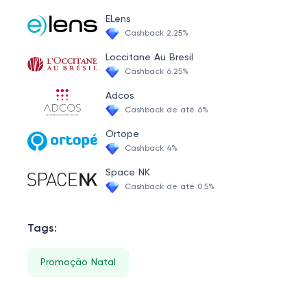
Maquiagem Profissional
ELens
Outlet de Beleza na Web Pro
Cashback 2.25%
Mês do Consumidor
Loccitane Au Bresil
Cashback 6.25%
Produtos Profissionais para Cabelo
Adcos
Sobre Beleza Na Web PRO PRO
Cashback de até 6%
Ortope
Cashback 4%
Space NK
Cashback de até 0.5%
Tags:
Promoção Natal