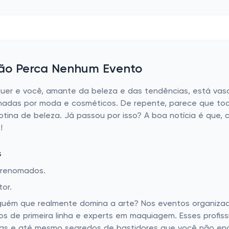
ão Perca Nenhum Evento
quer e você, amante da beleza e das tendências, está vas
das por moda e cosméticos. De repente, parece que toda 
tina de beleza. Já passou por isso? A boa notícia é que,
!
s
s renomados.
or.
guém que realmente domina a arte? Nos eventos organiza
eiros de primeira linha e experts em maquiagem. Esses profis
ias e até mesmo segredos de bastidores que você não encon