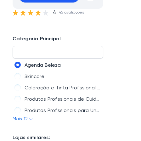
4
45 avaliações
Categoria Principal
Agenda Beleza
Skincare
Coloração e Tinta Profissional para Cabelos
Produtos Profissionais de Cuidados Pessoais para Barba
Produtos Profissionais para Unhas
Mais 12
Kits de Tratamento Capilar Profissional até 50% off
Marcas
Lojas similares: