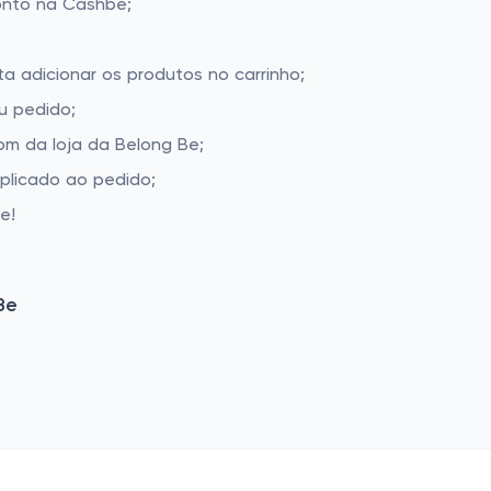
onto na Cashbe;
ta adicionar os produtos no carrinho;
u pedido;
m da loja da Belong Be;
aplicado ao pedido;
e!
Be