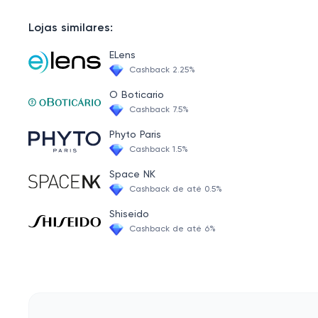
Lojas similares:
ELens
Cashback 2.25%
O Boticario
Cashback 7.5%
Phyto Paris
Cashback 1.5%
Space NK
Cashback de até 0.5%
Shiseido
Cashback de até 6%