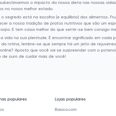
 subestimarmos o impacto da nossa dieta nas nossas vida
os no nosso melhor estado.
 segredo está na escolha (e equilíbrio) dos alimentos. Fr
ecer a nossa tradição de pratos nutritivos que são um e
corpo. E tem coisa melhor do que sentir-se bem consigo 
 a vida na sua plenitude. É encontrar significado em cada
da rotina, lembre-se que sempre há um jeito de rejuvenes
s online? Aposto que você vai se surpreender com o potenc
e de ouro de cuidar mais de você!
as populares
Lojas populares
cos
Basico.com