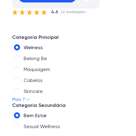
4.6
22 avaliações
Categoria Principal
Welness
Belong Be
Maquiagem
Cabelos
Skincare
Mais 7
Perfumes
Categoria Secundária
Acessórios
Bem Estar
Sexual Wellness