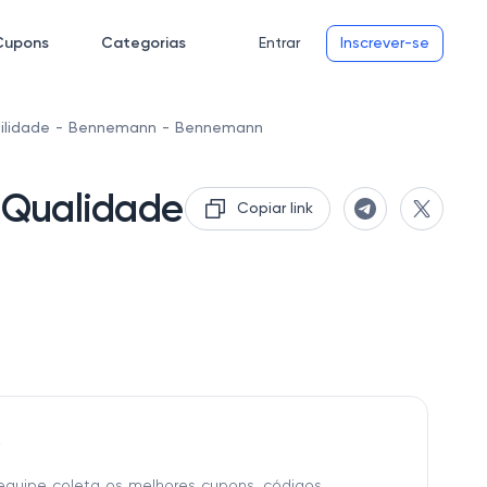
Cupons
Categorias
Entrar
Inscrever-se
bilidade - Bennemann - Bennemann
 Qualidade
Copiar link
o
equipe coleta os melhores cupons, códigos