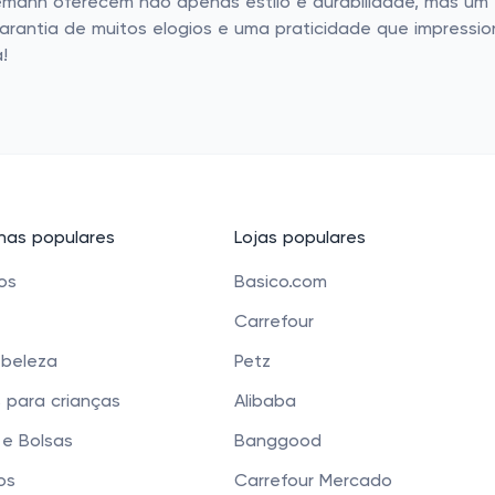
nemann oferecem não apenas estilo e durabilidade, mas u
Garantia de muitos elogios e uma praticidade que impressio
!
as populares
Lojas populares
cos
Basico.com
Carrefour
 beleza
Petz
 para crianças
Alibaba
e Bolsas
Banggood
os
Carrefour Mercado