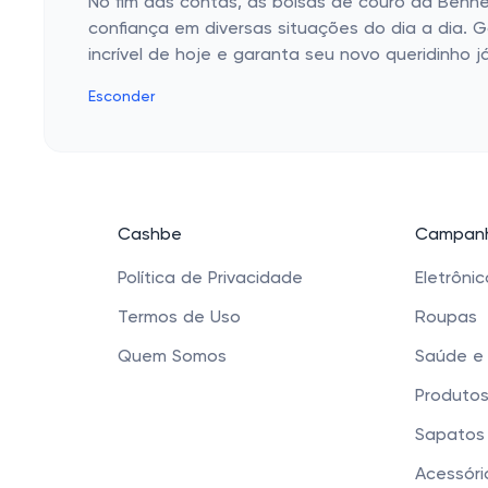
No fim das contas, as bolsas de couro da Ben
confiança em diversas situações do dia a dia. 
incrível de hoje e garanta seu novo queridinho já
Esconder
Cashbe
Campanh
Política de Privacidade
Eletrôni
Termos de Uso
Roupas
Quem Somos
Saúde e
Produtos
Sapatos 
Acessóri