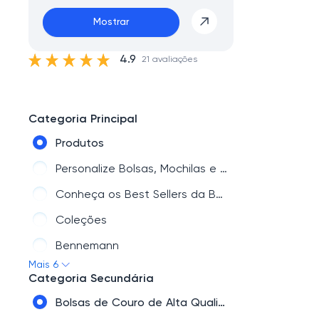
Mostrar
4.9
21 avaliações
Categoria Principal
Produtos
Personalize Bolsas, Mochilas e Carteiras de Couro - Bennemann - Bennemann
Conheça os Best Sellers da Bennemann
Coleções
Bennemann
Mais 6
Mochilas e Bolsas de Couro em Promoção - Bennemann - Bennemann
Categoria Secundária
Bolsas de Couro de Alta Qualidade e Durabilidade - Bennemann - Bennemann