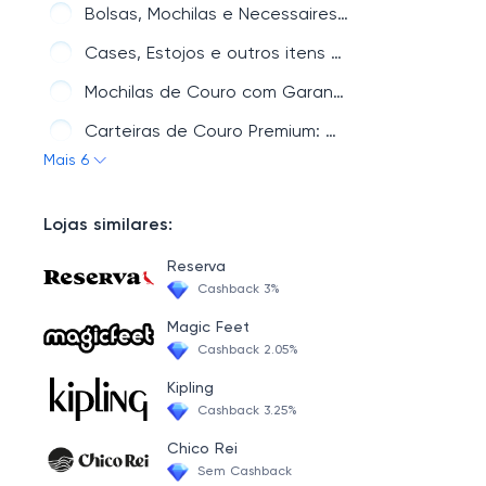
Bolsas, Mochilas e Necessaires de Viagem - Bennemann - Bennemann
Cases, Estojos e outros itens para Escritório - Bennemann - Bennemann
Mochilas de Couro com Garantia Vitalícia - Bennemann - Bennemann
Carteiras de Couro Premium: Qualidade e Estilo - Bennemann - Bennemann
Mais 6
Pasta em Couro: Mão, Executiva e Convenção - Bennemann - Bennemann
Lojas similares:
Reserva
Cashback 3%
Magic Feet
Cashback 2.05%
Kipling
Cashback 3.25%
Chico Rei
Sem Cashback