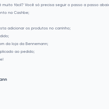
uito fácil? Você só precisa seguir o passo a passo abaix
onto na Cashbe;
ta adicionar os produtos no carrinho;
dido;
om da loja da Bennemann;
aplicado ao pedido;
e!
ann