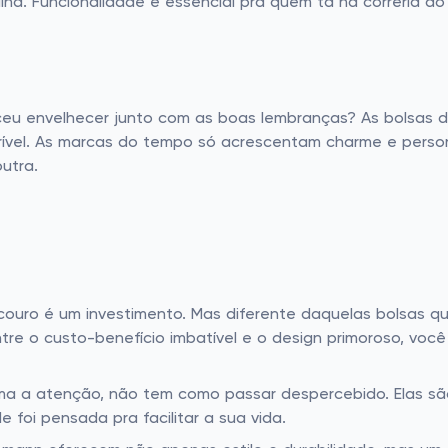
na. Funcionalidade é essencial pra quem tá na correria do
u envelhecer junto com as boas lembranças? As bolsas d
crível. As marcas do tempo só acrescentam charme e perso
utra.
ouro é um investimento. Mas diferente daquelas bolsas q
re o custo-benefício imbatível e o design primoroso, você
ma a atenção, não tem como passar despercebido. Elas são
 foi pensada pra facilitar a sua vida.