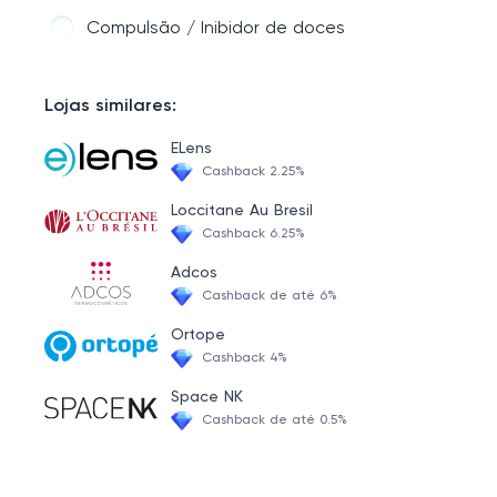
Compulsão / Inibidor de doces
Lojas similares:
ELens
Cashback 2.25%
Loccitane Au Bresil
Cashback 6.25%
Adcos
Cashback de até 6%
Ortope
Cashback 4%
Space NK
Cashback de até 0.5%