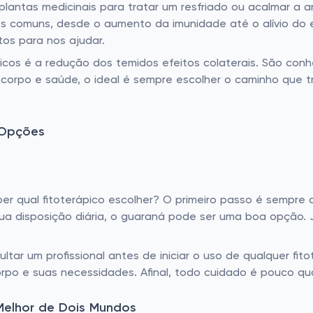
lantas medicinais para tratar um resfriado ou acalmar a a
s comuns, desde o aumento da imunidade até o alívio do e
os para nos ajudar.
icos é a redução dos temidos efeitos colaterais. São con
corpo e saúde, o ideal é sempre escolher o caminho que 
 Opções
r qual fitoterápico escolher? O primeiro passo é sempre 
ua disposição diária, o guaraná pode ser uma boa opção. J
ar um profissional antes de iniciar o uso de qualquer fi
orpo e suas necessidades. Afinal, todo cuidado é pouco q
Melhor de Dois Mundos